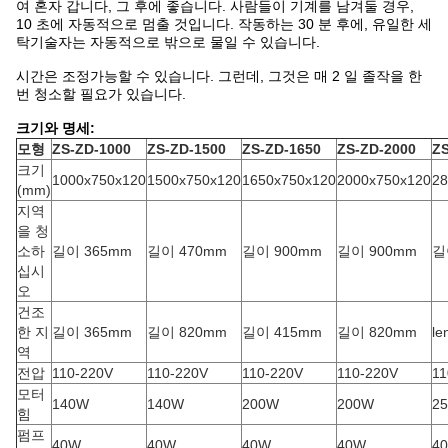
여 혼자 갑니다, 그 후에 좋습니다. 사람들이 기계를 남겨둘 경우,
10 초에 자동적으로 멈출 것입니다. 작동하는 30 분 후에, 유일한 세
탁기술자는 자동적으로 밖으로 물일 수 있습니다.
시간은 조정가능할 수 있습니다. 그런데, 그것은 매 2 일 졸작을 한
번 청소할 필요가 있습니다.
크기와 명세:
모형
ZS-ZD-1000
ZS-ZD-1500
ZS-ZD-1650
ZS-ZD-2000
ZS
크기
1000x750x120
1500x750x120
1650x750x120
2000x750x120
28
(mm)
지역
을 청
소하
길이 365mm
길이 470mm
길이 900mm
길이 900mm
길
십시
오
건조
한 지
길이 365mm
길이 820mm
길이 415mm
길이 820mm
le
역
전압
110-220V
110-220V
110-220V
110-220V
11
모터
140W
140W
200W
200W
2
힘
펌프
40W
40W
40W
40W
4