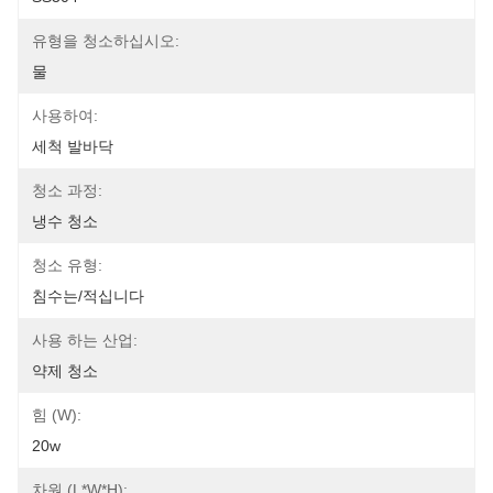
유형을 청소하십시오:
물
사용하여:
세척 발바닥
청소 과정:
냉수 청소
청소 유형:
침수는/적십니다
사용 하는 산업:
약제 청소
힘 (W):
20w
차원 (L*W*H):