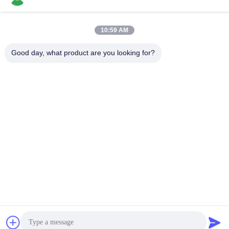
소셜 미디어
10:59 AM
빠른 연락
Good day, what product are you looking for?
전화
86-769-22037338
이메일
sales-guo@zsfilters.com
주소
NO3. 중국 광둥시 동천구 우송지 도로 523118
개인정보 보호 정책
|
사이트맵
중국 좋은 품질 청정실 공기 샤워 공급자. 저작권 2016-2026
DONGGUAN LIHONG CLEANROOM CO., LTD . 모두 보유된 권
리.