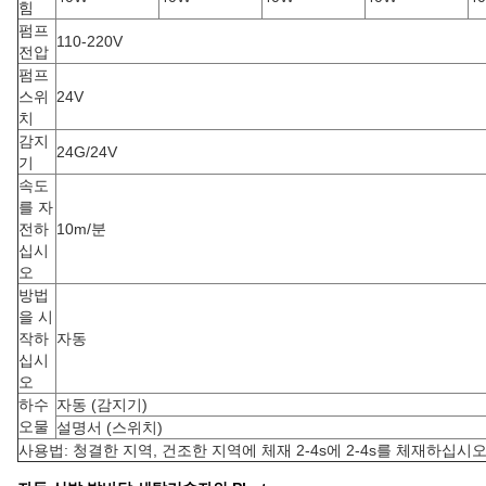
힘
펌프
110-220V
전압
펌프
스위
24V
치
감지
24G/24V
기
속도
를 자
전하
10m/분
십시
오
방법
을 시
작하
자동
십시
오
하수
자동 (감지기)
오물
설명서 (스위치)
사용법: 청결한 지역, 건조한 지역에 체재 2-4s에 2-4s를 체재하십시