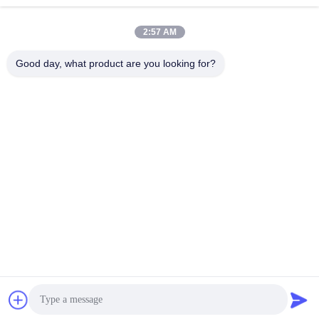
2:57 AM
빠른 연락
Good day, what product are you looking for?
전화
86-769-22037338
이메일
sales-guo@zsfilters.com
주소
NO3. 중국 광둥시 동천구 우송지 도로 523118
개인정보 보호 정책
|
사이트맵
중국 좋은 품질 청정실 공기 샤워 공급자. 저작권 2016-2026
DONGGUAN LIHONG CLEANROOM CO., LTD . 모두 보유된 권
리.