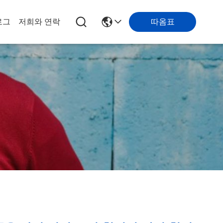
따옴표
로그
저희와 연락