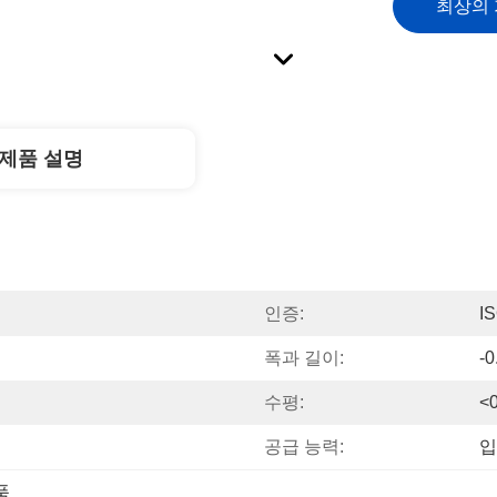
최상의
제품 설명
인증:
I
폭과 길이:
-
수평:
<
공급 능력:
입
품