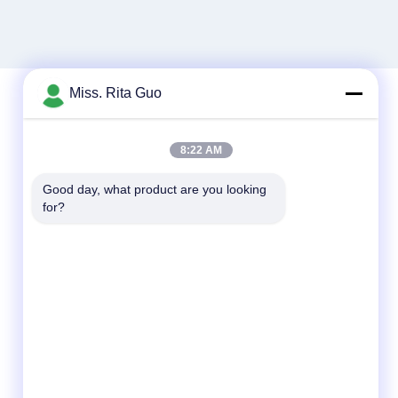
Miss. Rita Guo
빠른 연락
8:22 AM
전화
Good day, what product are you looking 
for?
86-769-22037338
이메일
sales-guo@zsfilters.com
주소
NO3. 중국 광둥시 동천구 우송지 도로 523118