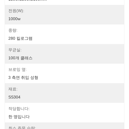
전원(W):
1000w
중량:
280 킬로그램
무균실:
100개 클래스
브로잉 옆:
3 측면 취입 성형
재료:
SS304
적당합니다:
한 명입니다
최소 주문 수량: