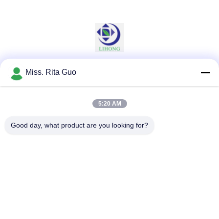
Miss. Rita Guo
소셜 미디어
5:20 AM
빠른 연락
Good day, what product are you looking for?
전화
86-769-22037338
이메일
sales-guo@zsfilters.com
주소