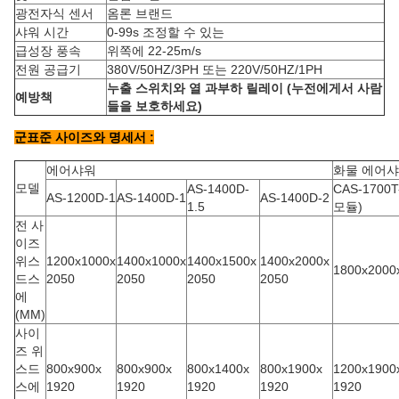
광전자식 센서
옴론 브랜드
샤워 시간
0-99s 조정할 수 있는
급성장 풍속
위쪽에 22-25m/s
전원 공급기
380V/50HZ/3PH 또는 220V/50HZ/1PH
누출 스위치와 열 과부하 릴레이 (누전에게서 사람
예방책
들을 보호하세요)
군표준 사이즈와 명세서 :
에어샤워
화물 에어
모델
AS-1400D-
CAS-1700T-
AS-1200D-1
AS-1400D-1
AS-1400D-2
1.5
모듈)
전 사
이즈
위스
1200x1000x
1400x1000x
1400x1500x
1400x2000x
1800x2000
드스
2050
2050
2050
2050
에
(MM)
사이
즈 위
스드
800x900x
800x900x
800x1400x
800x1900x
1200x1900
스에
1920
1920
1920
1920
1920