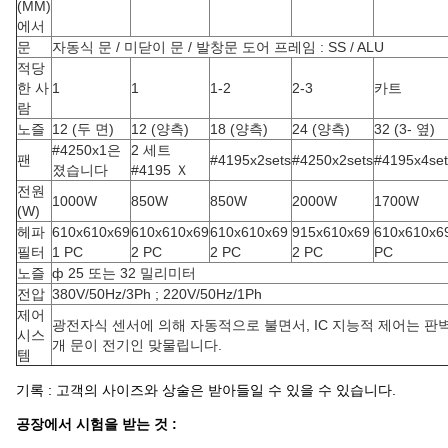
(MM)
에서
문
자동식 문 / 미닫이 문 / 발창문 도어 프레임 : SS / ALU
적당
한 사
1
1
1-2
2-3
카트
람
노즐
12 (두 면)
12 (양측)
18 (양측)
24 (양측)
32 (3- 옆)
#4250x1은
2 세트
팬
#4195x2sets
#4250x2sets
#4195x4set
졌습니다
#4195 Ｘ
전원
1000W
850W
850W
2000W
1700W
(W)
헤파
610x610x69
610x610x69
610x610x69
915x610x69
610x610x6
필터
1 PC
2 PC
2 PC
2 PC
PC
노즐
ф 25 또는 32 밀리미터
전압
380V/50Hz/3Ph ; 220V/50Hz/1Ph
제어
광전자식 센서에 의해 자동적으로 불면서, IC 지능적 제어는 판벽
시스
개 문이 전기인 맞물립니다.
템
기록 : 고객의 사이즈와 상술은 받아들일 수 있을 수 있습니다.
공장에서 시험을 받는 것 :