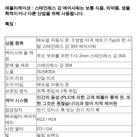
애플리케이션 : 스테인레스 강 에어샤워는 보통 식품, 의약품, 생물
학적이거나 다른 산업을 위해 사용됩니다.
특징 :
매뉴얼 자동식 문, 3 방법 타격 제트기 Typ와 한 사
상품 종류
람 스테인레스 강 304 에어샤워
케이스에 쓸 재
주요 부위를 위한 T=1.2mm 스테인레스 강 304
료
문에 쓸 재료
스테인레스 강 304
노즐
SUS#304
도어 리프
단일 리프
도어 타입
매뉴얼 자동식 문
브로잉 방식
위쪽 취입과 2측 취입
인간의 음성 (PLC에 의한 고객 레퀄리 통제 면, 또
제어 시스템
한 그것은 괜찮습니다)과 영어 지적 제어판
잠금장치
전기 모티스 록 또는 전기 자기 록
헤파필터 에피치
H13 / H14
넥리 :
사전 필터
G3 / G4
빛
필립 브랜드