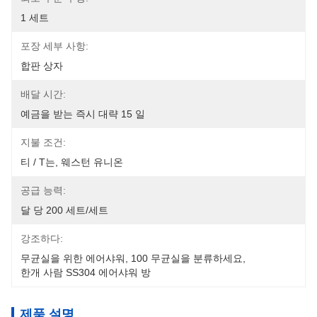
1 세트
포장 세부 사항:
합판 상자
배달 시간:
예금을 받는 즉시 대략 15 일
지불 조건:
티 / T는, 웨스턴 유니온
공급 능력:
달 당 200 세트/세트
강조하다:
무균실을 위한 에어샤워
, 
100 무균실을 분류하세요
, 
한개 사람 SS304 에어샤워 방
제품 설명