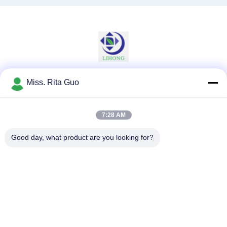
Miss. Rita Guo
소셜 미디어
7:28 AM
빠른 연락
Good day, what product are you looking for?
전화
86-769-22037338
이메일
sales-guo@zsfilters.com
주소