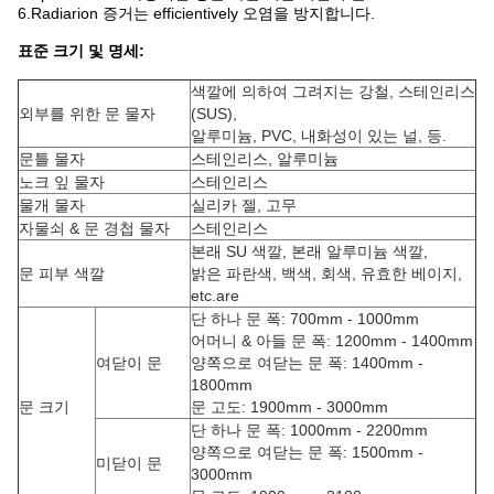
6.Radiarion 증거는 efficientively 오염을 방지합니다.
표준 크기 및 명세:
색깔에 의하여 그려지는 강철, 스테인리스
외부를 위한 문 물자
(SUS),
알루미늄, PVC, 내화성이 있는 널, 등.
문틀 물자
스테인리스, 알루미늄
노크 잎 물자
스테인리스
물개 물자
실리카 젤, 고무
자물쇠 & 문 경첩 물자
스테인리스
본래 SU 색깔, 본래 알루미늄 색깔,
문 피부 색깔
밝은 파란색, 백색, 회색, 유효한 베이지,
etc.are
단 하나 문 폭: 700mm - 1000mm
어머니 & 아들 문 폭: 1200mm - 1400mm
여닫이 문
양쪽으로 여닫는 문 폭: 1400mm -
1800mm
문 크기
문 고도: 1900mm - 3000mm
단 하나 문 폭: 1000mm - 2200mm
양쪽으로 여닫는 문 폭: 1500mm -
미닫이 문
3000mm