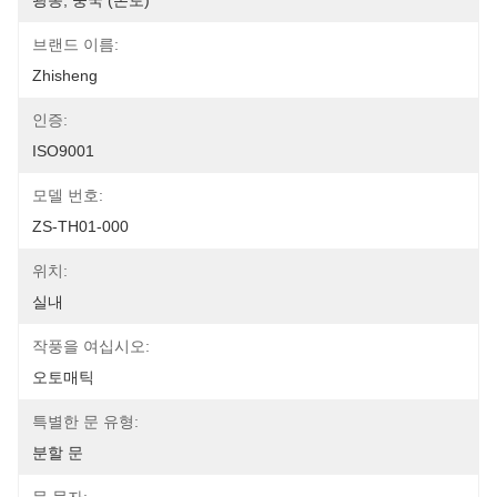
광동, 중국 (본토)
브랜드 이름:
Zhisheng
인증:
ISO9001
모델 번호:
ZS-TH01-000
위치:
실내
작풍을 여십시오:
오토매틱
특별한 문 유형:
분할 문