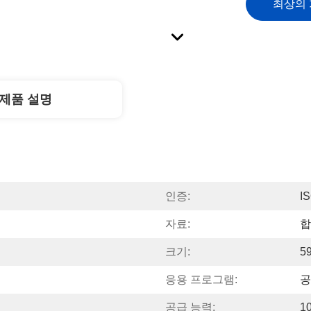
최상의
제품 설명
인증:
I
자료:
합
크기:
5
응용 프로그램:
공
공급 능력:
1