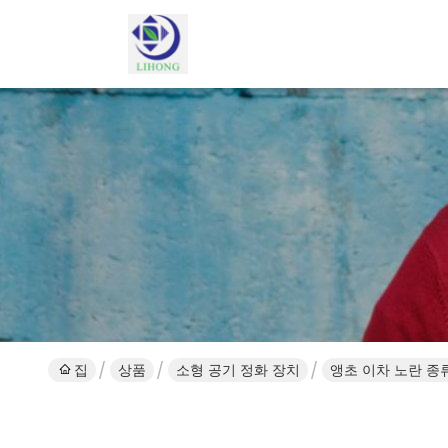
집
상품
소형 공기 정화 장치
앵초 이차 노란 종