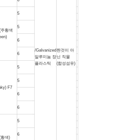
5
5
 (주황색
een)
6
/Galvanized
짠것이 아
6
알루미늄 장
닌 직물
플라스틱
(합성섬유)
5
5
nky) F7
6
6
5
6
 (황색)