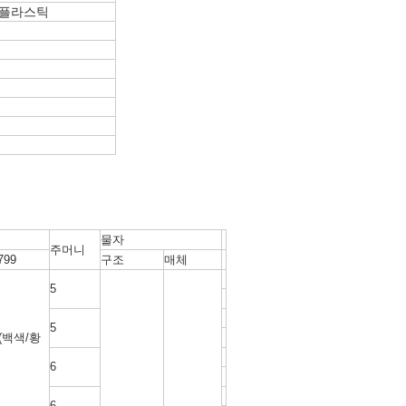
S 플라스틱
물자
주머니
799
구조
매체
5
5
 (백색/황
6
6