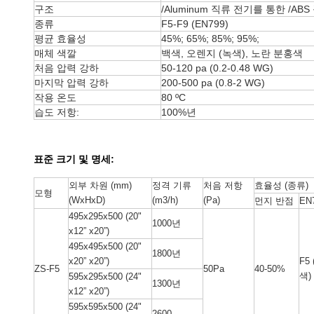
구조
/Aluminum 직류 전기를 통한 /AB
종류
F5-F9 (EN799)
평균 효율성
45%; 65%; 85%; 95%;
매체 색깔
백색, 오렌지 (녹색), 노란 분홍색
처음 압력 강하
50-120 pa (0.2-0.48 WG)
마지막 압력 강하
200-500 pa (0.8-2 WG)
작용 온도
80 ºC
습도 저항:
100%년
표준 크기 및 명세:
외부 차원 (mm)
정격 기류
처음 저항
효율성 (종류)
모형
(WxHxD)
(m3/h)
(Pa)
먼지 반점
EN
495x295x500 (20"
1000년
x12” x20”)
495x495x500 (20"
1800년
F5
x20” x20”)
ZS-F5
50Pa
40-50%
색)
595x295x500 (24"
1300년
x12” x20”)
595x595x500 (24"
2600