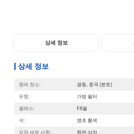
상세 정보
상세 정보
원래 장소:
광동, 중국 (본토)
유형:
가방 필터
클래스:
F8을
색:
앵초 황색
포장 세부 사항:
합판 상자