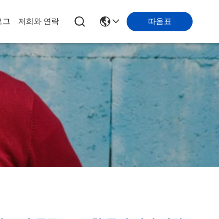
따옴표
로그
저희와 연락