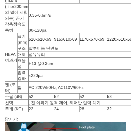
(m3/h)
(filter300mm
의 밑에 시험
0.35-0.6m/s
되는) 공기
각측정속도
특히
80-120pa
크기
610x610x69
915x610x69
1170x570x69
1220x610x6
(mm)
구조
알루미늄 단면도
HEPA
매체
섬유유리
여과기
효율
H13 @0.3um
성
압력
≤220pa
강하
팬 (모
힘
AC 220V/50Hz; AC110V/60Hz
터)
소음 (dB)
52
52
52
53
선택
, 전 여과기 원격 제어, 제어반 압력 계기
무게 (KG)
22
24
28
32
당기기: