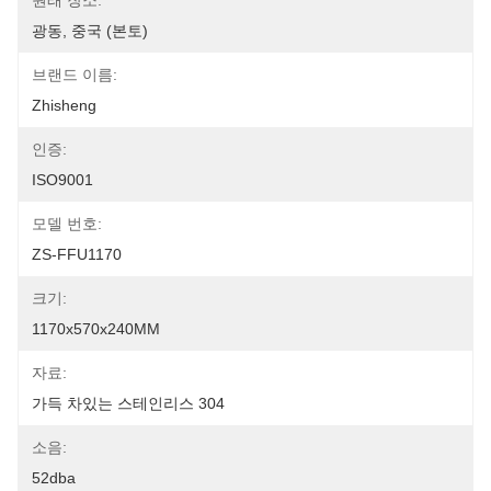
원래 장소:
광동, 중국 (본토)
브랜드 이름:
Zhisheng
인증:
ISO9001
모델 번호:
ZS-FFU1170
크기:
1170x570x240MM
자료:
가득 차있는 스테인리스 304
소음:
52dba