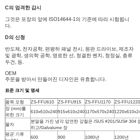
C의 엄격한 감시
그것은 포장의 앞에 ISO14644-1의 기준에 따라 시험됩니
다.
D의 신청
반도체, 전자공학, 편평하 패널 전시, 원판 드라이브, 제조자
및 광학, 생의학 공학, 명료한 선, 청결한 벤치, 청정실, 층류
두건, 등.
OEM
주문을 받아서 만들어진 디자인은 유효합니다.
표준 크기 및 명세
품목 모형
ZS-FFU610
ZS-FFU915
ZS-FFU1170
ZS-FFU122
장 (mm)를
610x610x240
915x610x240
1170x570x240
1220x610x2
위한 크기
분말을 가진 냉각 압연한 강철은 /SUS #201/SUS# 304 
물자
히고/Galvalume 장
평균 기류
600
900
1080년
1200년